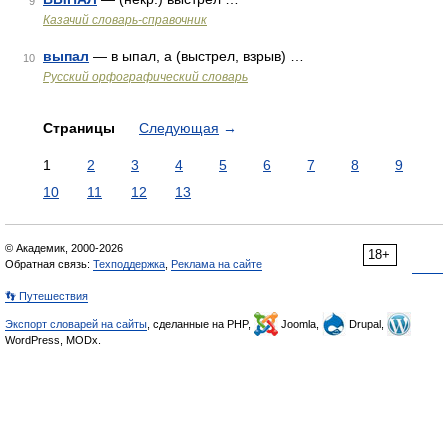
9
Казачий словарь-справочник
выпал
— в ыпал, а (выстрел, взрыв) …
10
Русский орфографический словарь
Страницы
Следующая
→
1
2
3
4
5
6
7
8
9
10
11
12
13
© Академик, 2000-2026
18+
Обратная связь:
Техподдержка
,
Реклама на сайте
👣 Путешествия
Экспорт словарей на сайты
, сделанные на PHP,
Joomla,
Drupal,
WordPress, MODx.