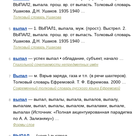
ВЫПАЛ2, выпала. прош. вр. от выпасть. Толковый словарь
Ушакова. Д.Н. Ушаков. 1935 1940 …
Толковый словарь Ушакова
выпал
— 1. ВЫПАЛ1, выпала, муж. (прост.). Выстрел. 2.
5
ВЫПАЛ2, выпала. прош. вр. от выпасть. Толковый словарь
Ушакова. Д.Н. Ушаков. 1935 1940 …
Толковый словарь Ушакова
выпал
— успех выпал • обладание, субъект, начало …
6
Глагольной сочетаемости непредметных имён
Выпал
— м. Взрыв заряда, газа и т.п. (в речи шахтеров).
7
Толковый словарь Ефремовой. Т. Ф. Ефремова. 2000 …
Современный толковый словарь русского языка Ефремовой
выпал
— выпал, выпалы, выпала, выпалов, выпалу,
8
выпалам, выпал, выпалы, выпалом, выпалами, выпале,
выпалах (Источник: «Полная акцентуированная парадигма
по А. А. Зализняку») …
Формы слов
ВЫПАЛ
— (некр.) выстрел …